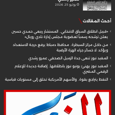
يوليو 25, 2026
أحدث المقالات
«قبيل انطلاق السباق الانتخابي.. المستشار ربيعي حمدي حسين
يعلن ترشحه رسمياً لعضوية مجلس إدارة نادي رويال»
من داخل مركز السيطرة.. محافظ دمياط يرفع درجة الاستعداد
ويؤكد: لا خسائر جراء الهزة الأرضية
المفيد نيوز تنعى جدة الزميل الصحفي عمرو رشدي
المفيد نيوز يهنئ يونيو نيوز بانطلاقها.. إضافة جديدة للإعلام
الرقمي المصري
النفط يتراجع بقوة.. والأسهم الأمريكية تحلق إلى مستويات قياسية