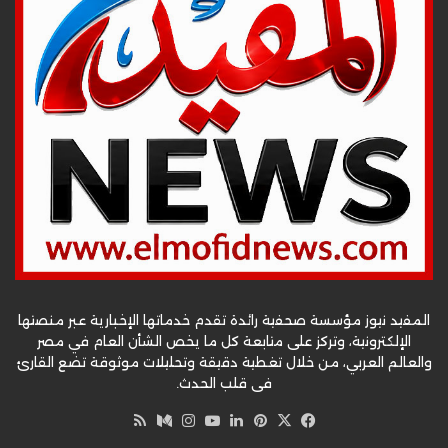
المفيد نيوز مؤسسة صحفية رائدة تقدم خدماتها الإخبارية عبر منصتها
الإلكترونية، وتركز على متابعة كل ما يخص الشأن العام في مصر
والعالم العربي، من خلال تغطية دقيقة وتحليلات موثوقة تضع القارئ
في قلب الحدث.
‫X
فيسبوك
بينتيريست
لينكدإن
‫YouTube
وسط
انستقرام
ملخص
الموقع