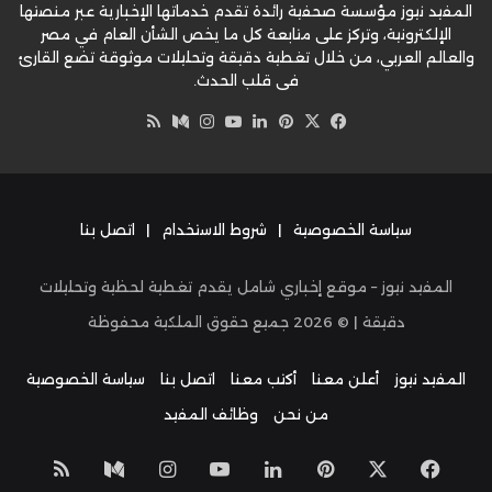
المفيد نيوز مؤسسة صحفية رائدة تقدم خدماتها الإخبارية عبر منصتها
الإلكترونية، وتركز على متابعة كل ما يخص الشأن العام في مصر
والعالم العربي، من خلال تغطية دقيقة وتحليلات موثوقة تضع القارئ
في قلب الحدث.
‫X
فيسبوك
بينتيريست
لينكدإن
‫YouTube
وسط
انستقرام
ملخص
الموقع
RSS
سياسة الخصوصية
|
شروط الاستخدام
|
اتصل بنا
المفيد نيوز – موقع إخباري شامل يقدم تغطية لحظية وتحليلات
دقيقة | ©
2026
جميع حقوق الملكية محفوظة
المفيد نيوز
أعلن معنا
أكتب معنا
اتصل بنا
سياسة الخصوصية
من نحن
وظائف المفيد
‫X
فيسبوك
بينتيريست
لينكدإن
‫YouTube
انستقرام
وسط
ملخص