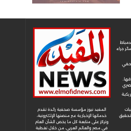
دمياط
ئر جراء
صحفي
قها..
مصري
ريكية
المفيد نيوز مؤسسة صحفية رائدة تقدم
بات
خدماتها الإخبارية عبر منصتها الإلكترونية،
 تحقيق
وتركز على متابعة كل ما يخص الشأن العام
في مصر والعالم العربي، من خلال تغطية