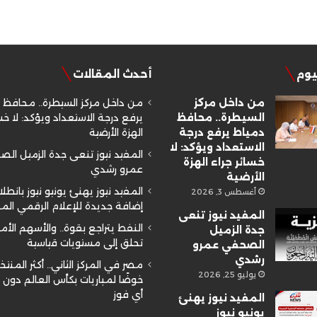
ليوم
أحدث المقالات
من داخل مركز
من داخل مركز السيطرة.. محافظ 
السيطرة.. محافظ
يرفع درجة الاستعداد ويؤكد: لا خسا
دمياط يرفع درجة
الهزة الأرضية
الاستعداد ويؤكد: لا
المفيد نيوز تنعى جدة الزميل ال
خسائر جراء الهزة
عمرو رشدي
الأرضية
المفيد نيوز يهنئ يونيو نيوز بانطلا
أغسطس 3, 2026
إضافة جديدة للإعلام الرقمي ال
المفيد نيوز تنعى
النفط يتراجع بقوة.. والأسهم الأم
جدة الزميل
تحلق إلى مستويات قياسية
الصحفي عمرو
رشدي
مصر في المركز الثاني.. أكثر المنتخ
يوليو 25, 2026
خوضًا لمباريات بكأس العالم دون
أي فوز
المفيد نيوز يهنئ
يونيو نيوز