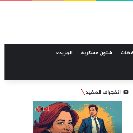
فظات
شئون عسكرية
المزيد
انفجراف المفيد