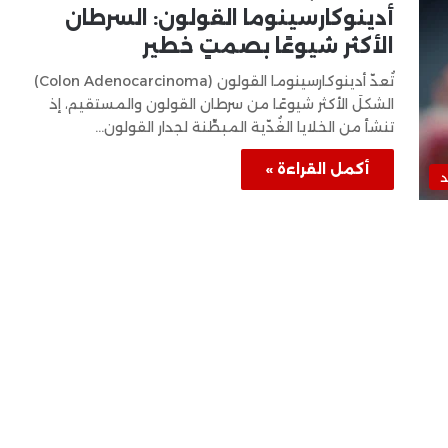
أدينوكارسينوما القولون: السرطان
الأكثر شيوعًا بصمتٍ خطير
تُعدّ أدينوكارسينوما القولون (Colon Adenocarcinoma)
الشكلَ الأكثر شيوعًا من سرطان القولون والمستقيم، إذ
تنشأ من الخلايا الغُدّية المبطِّنة لجدار القولون…
أكمل القراءة »
د