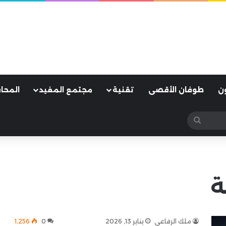
ن
طوفان الأقصى
تقنية
مجتمع المفيد
المحا
بحث
عن
ة
ملك الرفاعي
يناير 13, 2026
0
1٬256