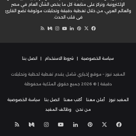
الإلكترونية، وتركز على متابعة كل ما يخص الشأن العام في مصر
والعالم العربي، من خلال تغطية دقيقة وتحليلات موثوقة تضع القارئ
في قلب الحدث.
‫X
فيسبوك
بينتيريست
لينكدإن
‫YouTube
وسط
انستقرام
ملخص
الموقع
RSS
سياسة الخصوصية
|
شروط الاستخدام
|
اتصل بنا
المفيد نيوز – موقع إخباري شامل يقدم تغطية لحظية وتحليلات
دقيقة | ©
2026
جميع حقوق الملكية محفوظة
المفيد نيوز
أعلن معنا
أكتب معنا
اتصل بنا
سياسة الخصوصية
من نحن
وظائف المفيد
‫X
فيسبوك
بينتيريست
لينكدإن
‫YouTube
انستقرام
وسط
ملخص