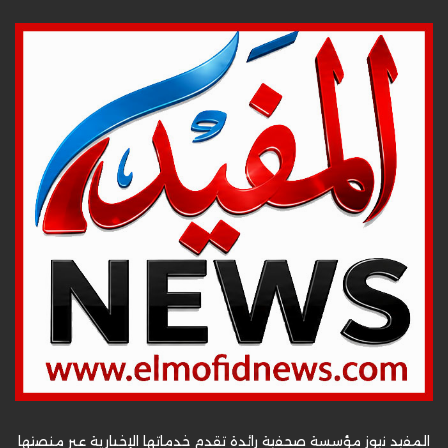
المفيد نيوز مؤسسة صحفية رائدة تقدم خدماتها الإخبارية عبر منصتها