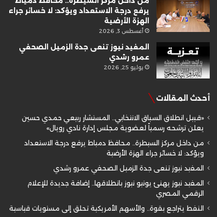
من داخل مركز السيطرة.. محافظ دمياط
يرفع درجة الاستعداد ويؤكد: لا خسائر جراء
الهزة الأرضية
أغسطس 3, 2026
المفيد نيوز تنعى جدة الزميل الصحفي
عمرو رشدي
يوليو 25, 2026
أحدث المقالات
«قبيل انطلاق السباق الانتخابي.. المستشار ربيعي حمدي حسين
يعلن ترشحه رسمياً لعضوية مجلس إدارة نادي رويال»
من داخل مركز السيطرة.. محافظ دمياط يرفع درجة الاستعداد
ويؤكد: لا خسائر جراء الهزة الأرضية
المفيد نيوز تنعى جدة الزميل الصحفي عمرو رشدي
المفيد نيوز يهنئ يونيو نيوز بانطلاقها.. إضافة جديدة للإعلام
الرقمي المصري
النفط يتراجع بقوة.. والأسهم الأمريكية تحلق إلى مستويات قياسية