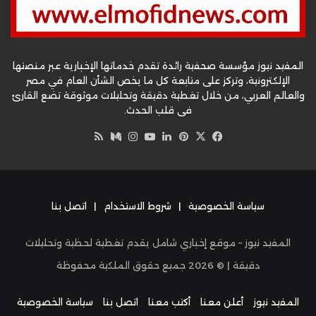
المفيد نيوز مؤسسة صحفية رائدة تقدم خدماتها الإخبارية عبر منصتها
الإلكترونية، وتركز على متابعة كل ما يخص الشأن العام في مصر
والعالم العربي، من خلال تغطية دقيقة وتحليلات موثوقة تضع القارئ
في قلب الحدث.
‫X
فيسبوك
بينتيريست
لينكدإن
‫YouTube
وسط
انستقرام
ملخص
الموقع
RSS
سياسة الخصوصية
|
شروط الاستخدام
|
اتصل بنا
المفيد نيوز – موقع إخباري شامل يقدم تغطية لحظية وتحليلات
دقيقة | ©
2026
جميع حقوق الملكية محفوظة
المفيد نيوز
أعلن معنا
أكتب معنا
اتصل بنا
سياسة الخصوصية