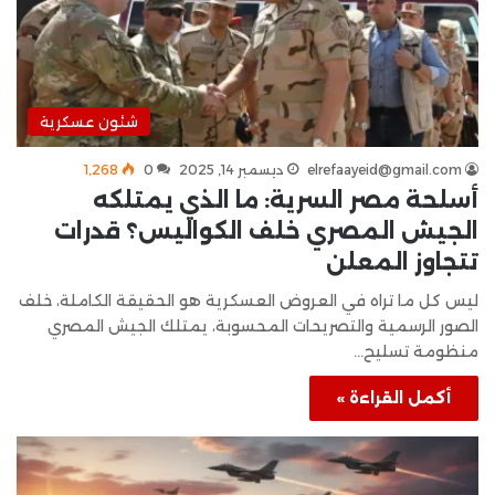
شئون عسكرية
elrefaayeid@gmail.com
ديسمبر 14, 2025
0
1٬268
أسلحة مصر السرية: ما الذي يمتلكه
الجيش المصري خلف الكواليس؟ قدرات
تتجاوز المعلن
ليس كل ما تراه في العروض العسكرية هو الحقيقة الكاملة، خلف
الصور الرسمية والتصريحات المحسوبة، يمتلك الجيش المصري
منظومة تسليح…
أكمل القراءة »