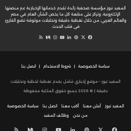
المفيد نيوز مؤسسة صحفية رائدة تقدم خدماتها الإخبارية عبر منصتها
الإلكترونية، وتركز على متابعة كل ما يخص الشأن العام في مصر
والعالم العربي، من خلال تغطية دقيقة وتحليلات موثوقة تضع القارئ
في قلب الحدث.
‫X
فيسبوك
بينتيريست
لينكدإن
‫YouTube
وسط
انستقرام
ملخص
الموقع
RSS
سياسة الخصوصية
|
شروط الاستخدام
|
اتصل بنا
المفيد نيوز – موقع إخباري شامل يقدم تغطية لحظية وتحليلات
دقيقة | ©
2026
جميع حقوق الملكية محفوظة
المفيد نيوز
أعلن معنا
أكتب معنا
اتصل بنا
سياسة الخصوصية
من نحن
وظائف المفيد
‫X
فيسبوك
بينتيريست
لينكدإن
‫YouTube
انستقرام
وسط
ملخص