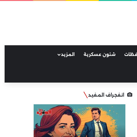
فظات
شئون عسكرية
المزيد
انفجراف المفيد