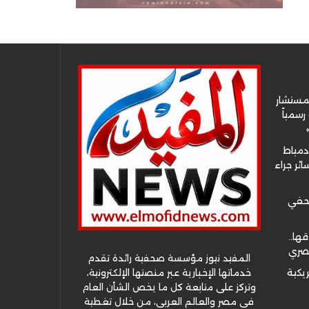
لمستشار
سمياً
دمياط
ئر جراء
صحفي
قها..
مصري
المفيد نيوز مؤسسة صحفية رائدة تقدم
خدماتها الإخبارية عبر منصتها الإلكترونية،
ريكية
وتركز على متابعة كل ما يخص الشأن العام
في مصر والعالم العربي، من خلال تغطية