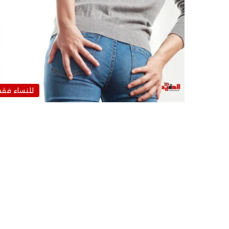
للنساء فق