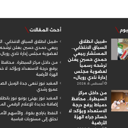
ليوم
أحدث المقالات
«قبيل انطلاق
«قبيل انطلاق السباق الانتخابي.. ا
السباق الانتخابي..
ربيعي حمدي حسين يعلن ترشحه ر
المستشار ربيعي
لعضوية مجلس إدارة نادي رويال»
حمدي حسين يعلن
من داخل مركز السيطرة.. محافظ 
ترشحه رسمياً
يرفع درجة الاستعداد ويؤكد: لا خسا
لعضوية مجلس
الهزة الأرضية
إدارة نادي رويال»
المفيد نيوز تنعى جدة الزميل ال
أغسطس 6, 2026
عمرو رشدي
من داخل مركز
المفيد نيوز يهنئ يونيو نيوز بانطلا
السيطرة.. محافظ
إضافة جديدة للإعلام الرقمي ال
دمياط يرفع درجة
الاستعداد ويؤكد: لا
النفط يتراجع بقوة.. والأسهم الأم
خسائر جراء الهزة
تحلق إلى مستويات قياسية
الأرضية