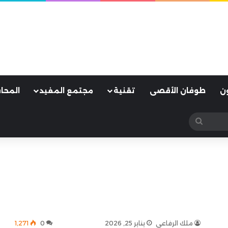
ن
طوفان الأقصى
تقنية
مجتمع المفيد
المحا
بحث
عن
ملك الرفاعي
يناير 25, 2026
0
1٬271