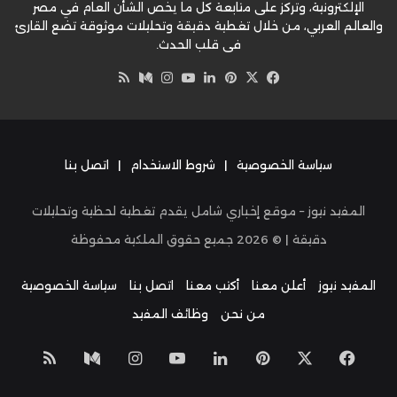
الإلكترونية، وتركز على متابعة كل ما يخص الشأن العام في مصر
والعالم العربي، من خلال تغطية دقيقة وتحليلات موثوقة تضع القارئ
في قلب الحدث.
‫X
فيسبوك
بينتيريست
لينكدإن
‫YouTube
وسط
انستقرام
ملخص
الموقع
RSS
سياسة الخصوصية
|
شروط الاستخدام
|
اتصل بنا
المفيد نيوز – موقع إخباري شامل يقدم تغطية لحظية وتحليلات
دقيقة | ©
2026
جميع حقوق الملكية محفوظة
المفيد نيوز
أعلن معنا
أكتب معنا
اتصل بنا
سياسة الخصوصية
من نحن
وظائف المفيد
‫X
فيسبوك
بينتيريست
لينكدإن
‫YouTube
انستقرام
وسط
ملخص