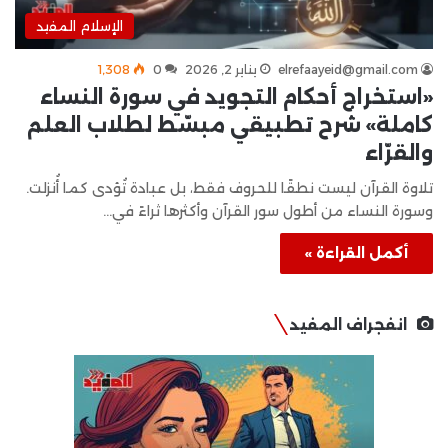
الإسلام المفيد
elrefaayeid@gmail.com
يناير 2, 2026
0
1٬308
«استخراج أحكام التجويد في سورة النساء
كاملة» شرح تطبيقي مبسّط لطلاب العلم
والقرّاء
تلاوة القرآن ليست نطقًا للحروف فقط، بل عبادة تُؤدى كما أُنزلت.
وسورة النساء من أطول سور القرآن وأكثرها ثراءً في…
أكمل القراءة »
انفجراف المفيد