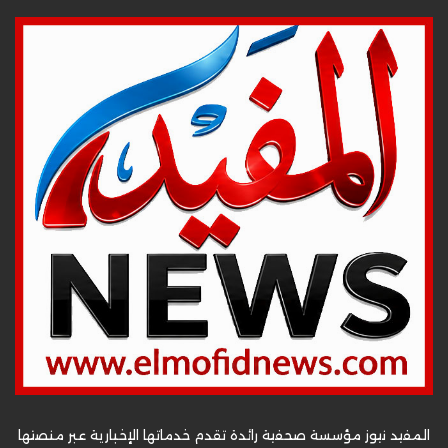
المفيد نيوز مؤسسة صحفية رائدة تقدم خدماتها الإخبارية عبر منصتها