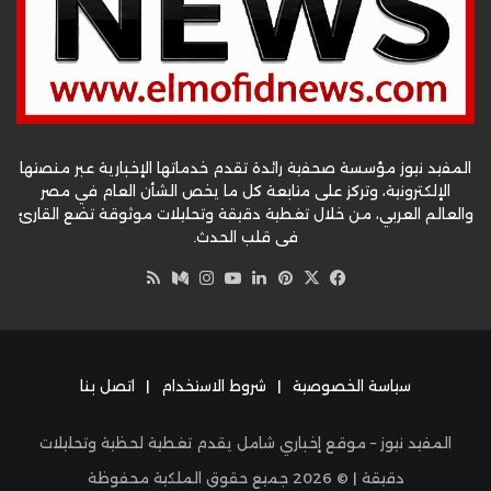
المفيد نيوز مؤسسة صحفية رائدة تقدم خدماتها الإخبارية عبر منصتها
الإلكترونية، وتركز على متابعة كل ما يخص الشأن العام في مصر
والعالم العربي، من خلال تغطية دقيقة وتحليلات موثوقة تضع القارئ
في قلب الحدث.
‫X
فيسبوك
بينتيريست
لينكدإن
‫YouTube
وسط
انستقرام
ملخص
الموقع
RSS
سياسة الخصوصية
|
شروط الاستخدام
|
اتصل بنا
المفيد نيوز – موقع إخباري شامل يقدم تغطية لحظية وتحليلات
دقيقة | ©
2026
جميع حقوق الملكية محفوظة