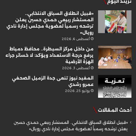
تريند اليوم
«قبيل انطلاق السباق الانتخابي..
المستشار ربيعي حمدي حسين يعلن
ترشحه رسمياً لعضوية مجلس إدارة نادي
رويال»
أغسطس 6, 2026
من داخل مركز السيطرة.. محافظ دمياط
يرفع درجة الاستعداد ويؤكد: لا خسائر جراء
الهزة الأرضية
أغسطس 3, 2026
المفيد نيوز تنعى جدة الزميل الصحفي
عمرو رشدي
يوليو 25, 2026
أحدث المقالات
«قبيل انطلاق السباق الانتخابي.. المستشار ربيعي حمدي حسين
يعلن ترشحه رسمياً لعضوية مجلس إدارة نادي رويال»