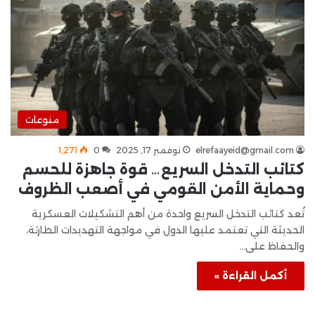
منوعات
elrefaayeid@gmail.com
نوفمبر 17, 2025
0
1٬271
كتائب التدخل السريع… قوة جاهزة للحسم
وحماية الأمن القومي في أصعب الظروف
تُعد كتائب التدخل السريع واحدة من أهم التشكيلات العسكرية
الحديثة التي تعتمد عليها الدول في مواجهة التهديدات الطارئة،
والحفاظ على…
أكمل القراءة »