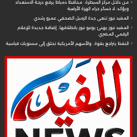
من داخل مركز السيطرة.. محافظ دمياط يرفع درجة الاستعداد
ويؤكد: لا خسائر جراء الهزة الأرضية
المفيد نيوز تنعى جدة الزميل الصحفي عمرو رشدي
المفيد نيوز يهنئ يونيو نيوز بانطلاقها.. إضافة جديدة للإعلام
الرقمي المصري
النفط يتراجع بقوة.. والأسهم الأمريكية تحلق إلى مستويات قياسية