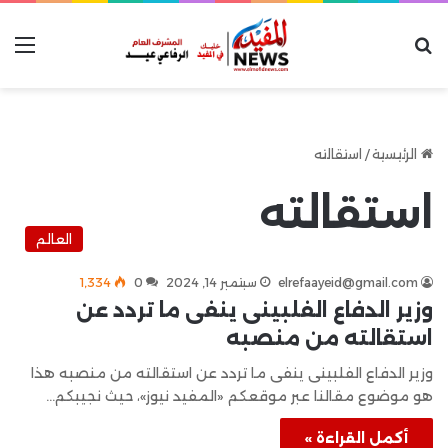
بحث عن
الق
الرئيسية
/
استقالته
استقالته
العالم
elrefaayeid@gmail.com
سبتمبر 14, 2024
0
1٬334
وزير الدفاع الفلبينى ينفى ما تردد عن
استقالته من منصبه
وزير الدفاع الفلبينى ينفى ما تردد عن استقالته من منصبه هذا
هو موضوع مقالنا عبر موقعكم «المفيد نيوز»، حيث نجيبكم…
أكمل القراءة »