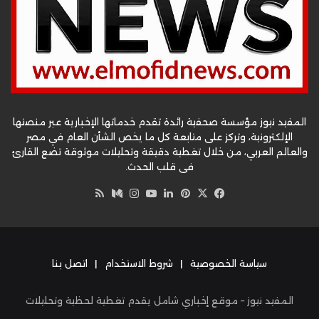
المفيد نيوز مؤسسة صحفية رائدة تقدم خدماتها الإخبارية عبر منصتها
الإلكترونية، وتركز على متابعة كل ما يخص الشأن العام في مصر
والعالم العربي، من خلال تغطية دقيقة وتحليلات موثوقة تضع القارئ
في قلب الحدث.
‫X
فيسبوك
بينتيريست
لينكدإن
‫YouTube
وسط
انستقرام
ملخص
الموقع
RSS
سياسة الخصوصية
|
شروط الاستخدام
|
اتصل بنا
المفيد نيوز – موقع إخباري شامل يقدم تغطية لحظية وتحليلات