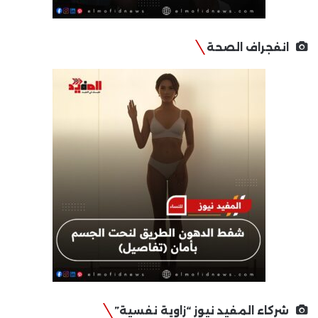
انفجراف الصحة
شركاء المفيد نيوز “زاوية نفسية”