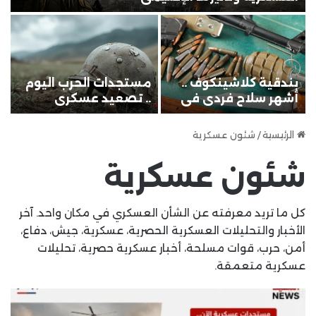
بندقية كلاشينكوف ..
مستجدات الحرب اليوم
ت
أشهر سلاح فردي في
.. تصعيد عسكري
ا
العالم
وتحركات مفصلية في
ع
مناطق النزاع
ا
الرئيسية
/
شئون عسكرية
شئون عسكرية
كل ما تريد معرفته عن الشأن العسكري في مكان واحد. آخر
الأخبار والتحليلات العسكرية الحصرية، عسكرية، جيش، دفاع،
أمن، حرب، قوات مسلحة، أخبار عسكرية حصرية، تحليلات
عسكرية متعمقة.