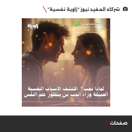
شركاء المفيد نيوز “زاوية نفسية”
صفحات